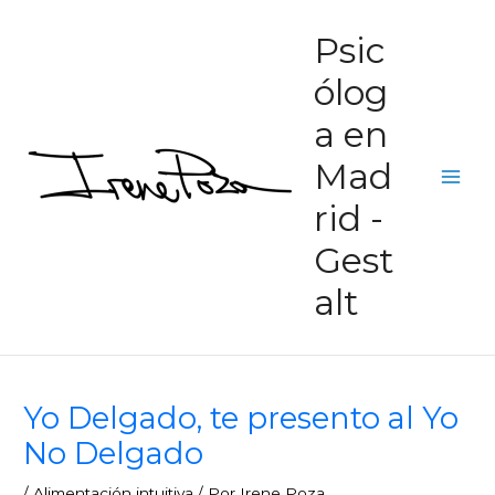
Ir
Main
Psic
al
Men
contenido
ólog
a en
Mad
rid -
Gest
alt
Yo Delgado, te presento al Yo
No Delgado
/
Alimentación intuitiva
/ Por
Irene Poza