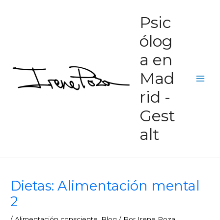
Ir
Main
Psic
al
Men
contenido
ólog
a en
Mad
rid -
Gest
alt
Dietas: Alimentación mental
2
/
Alimentación consciente
,
Blog
/ Por
Irene Poza