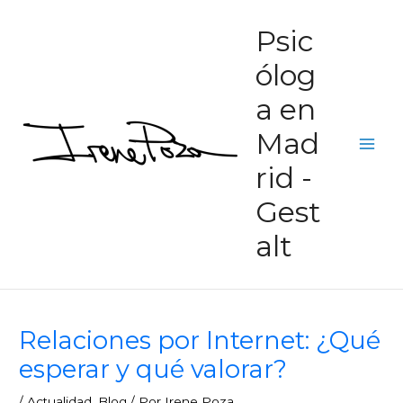
Ir
Main
Psic
al
Men
contenido
ólog
a en
Mad
rid -
Gest
alt
Relaciones por Internet: ¿Qué
esperar y qué valorar?
/
Actualidad
,
Blog
/ Por
Irene Poza