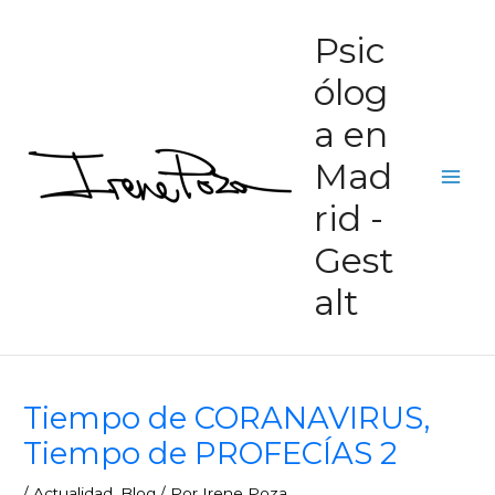
Ir
Main
Psic
al
Men
contenido
ólog
a en
Mad
rid -
Gest
alt
Tiempo de CORANAVIRUS,
Tiempo de PROFECÍAS 2
/
Actualidad
,
Blog
/ Por
Irene Poza